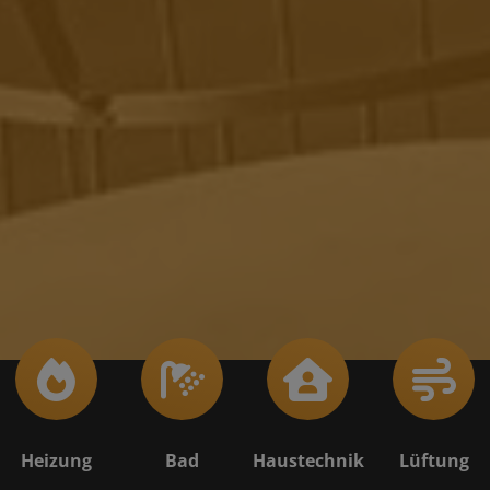
Heizung
Bad
Haustechnik
Lüftung