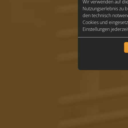
Wir verwenden auf die
Nutzungserlebnis zu b
den technisch notwend
Cookies und eingesetz
Einstellungen jederzei