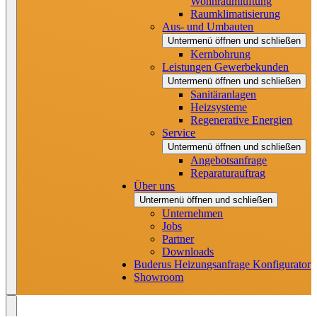
Wohnraumlüftung
Raumklimatisierung
Aus- und Umbauten
Untermenü öffnen und schließen
Kernbohrung
Leistungen Gewerbekunden
Untermenü öffnen und schließen
Sanitäranlagen
Heizsysteme
Regenerative Energien
Service
Untermenü öffnen und schließen
Angebotsanfrage
Reparaturauftrag
Über uns
Untermenü öffnen und schließen
Unternehmen
Jobs
Partner
Downloads
Buderus Heizungsanfrage Konfigurator
Showroom