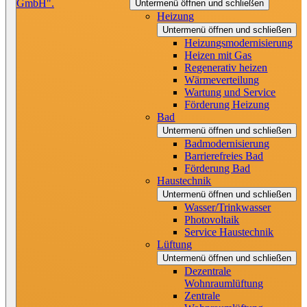
Untermenü öffnen und schließen
Heizung
Untermenü öffnen und schließen
Heizungsmodernisierung
Heizen mit Gas
Regenerativ heizen
Wärmeverteilung
Wartung und Service
Förderung Heizung
Bad
Untermenü öffnen und schließen
Badmodernisierung
Barrierefreies Bad
Förderung Bad
Haustechnik
Untermenü öffnen und schließen
Wasser/Trinkwasser
Photovoltaik
Service Haustechnik
Lüftung
Untermenü öffnen und schließen
Dezentrale
Wohnraumlüftung
Zentrale