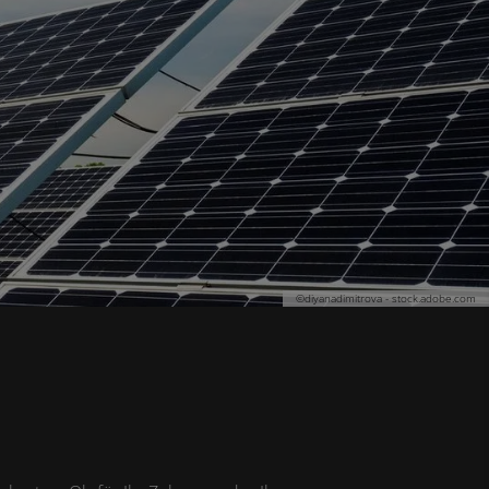
©diyanadimitrova - stock.adobe.com