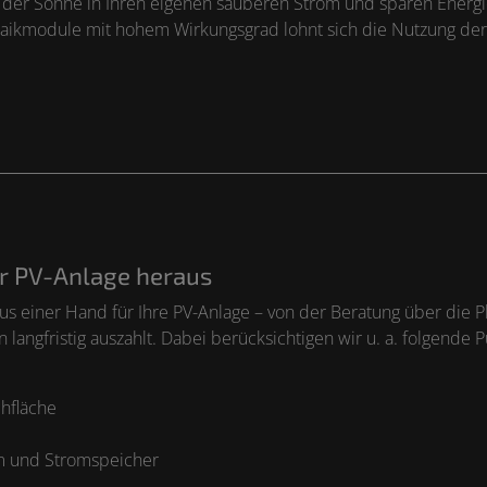
ft der Sonne in Ihren eigenen sauberen Strom und sparen Energi
ltaikmodule mit hohem Wirkungsgrad lohnt sich die Nutzung de
er PV-Anlage heraus
aus einer Hand für Ihre PV-Anlage – von der Beratung über die 
n langfristig auszahlt. Dabei berücksichtigen wir u. a. folgende 
hfläche
m und Stromspeicher