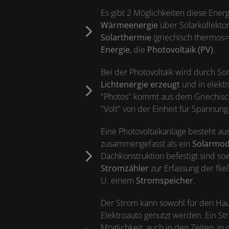
Es gibt 2 Möglichkeiten diese Energ
Wärmeenergie
über Solarkollekto
Solarthermie
(griechisch thermos
Energie
, die
Photovoltaik (PV)
.
Bei der Photovoltaik wird durch So
Lichtenergie erzeugt
und in elekt
"Photos" kommt aus dem Griechisc
"Volt" von der Einheit für Spannung
Eine Photovoltaikanlage besteht au
zusammengefasst als ein
Solarmod
Dachkonstruktion befestigt sind so
Stromzähler
zur Erfassung der fl
U. einem
Stromspeicher
.
Der Strom kann sowohl für den Haus
Elektroauto genutzt werden. Ein St
Möglichkeit, auch in den Zeiten, in