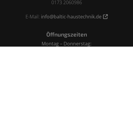
0173 2060986
E-Mail:
info@baltic-haustechnik.de
Öffnungszeiten
Montag – Donnerstag:
08.00 – 15.30 Uhr
Freitag:
08.00 – 12.00 Uhr
nach Vereinbarung