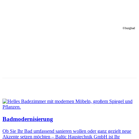
©
burgbad
Alles rund ums Bad
Wir unterstützen
Sie auf dem Weg zu Ihrem Traumbad – mit
langjähriger Erfahrung und umfassender Kompetenz in der
Badsanierung.
Unsere Leistungen im Bereich Bad
Badmodernisierung
Ob Sie Ihr Bad umfassend sanieren wollen oder ganz gezielt neue
Akzente setzen möchten – Baltic Haustechnik GmbH ist Ihr