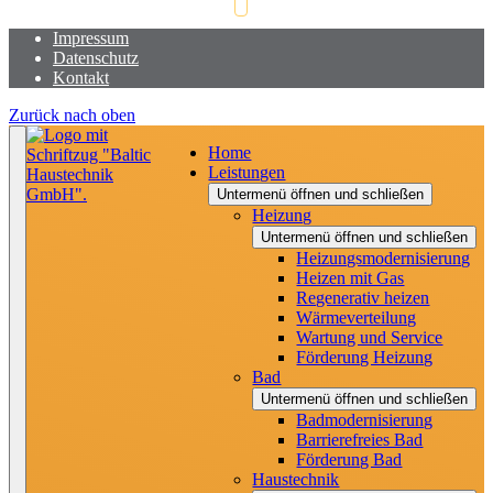
Impressum
Datenschutz
Kontakt
Zurück nach oben
Home
Leistungen
Untermenü öffnen und schließen
Heizung
Untermenü öffnen und schließen
Heizungsmodernisierung
Heizen mit Gas
Regenerativ heizen
Wärmeverteilung
Wartung und Service
Förderung Heizung
Bad
Untermenü öffnen und schließen
Badmodernisierung
Barrierefreies Bad
Förderung Bad
Haustechnik