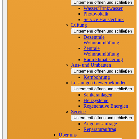
Untermenü öffnen und schließen
Wasser/Trinkwasser
Photovoltaik
Service Haustechnik
Lüftung
Untermenü öffnen und schließen
Dezentrale
Wohnraumlüftung
Zentrale
Wohnraumlüftung
Raumklimatisierung
Aus- und Umbauten
Untermenü öffnen und schließen
Kernbohrung
Leistungen Gewerbekunden
Untermenü öffnen und schließen
Sanitäranlagen
Heizsysteme
Regenerative Energien
Service
Untermenü öffnen und schließen
Angebotsanfrage
Reparaturauftrag
Über uns