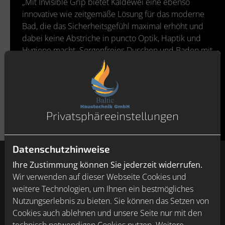
„Mit Invisible Grip bietet Kaldewei eine ebenso
innovative wie zeitgemäße Lösung für das moderne
Bad, die das Sicherheitsgefühl maximal erhöht und
dabei keine Abstriche in puncto Optik, Haptik und
Hygiene macht. Sorgenfreies Duschen und Baden mit
ästhetischem Anspruch werden so zur alltäglichen
Normalität“, sagt Yvonne Piu, Leiterin des Global
Marketings bei Kaldewei.
Privatsphäre­einstellungen
Datenschutzhinweise
Ihre Zustimmung können Sie jederzeit widerrufen.
Wir verwenden auf dieser Webseite Cookies und
weitere Technologien, um Ihnen ein bestmögliches
Nutzungserlebnis zu bieten. Sie können das Setzen von
Cookies auch ablehnen und unsere Seite nur mit den
technisch notwendigen Cookies nutzen. Weitere